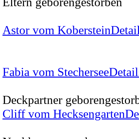
Eltern
geboren
gestorben
Astor vom Koberstein
Detai
Fabia vom Stechersee
Detail
Deckpartner
geboren
gestor
Cliff vom Hecksengarten
De