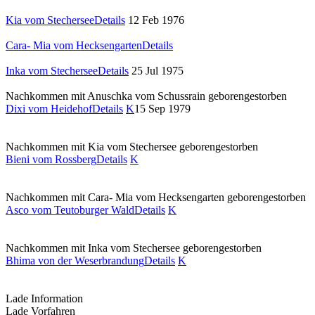
Kia vom Stechersee
Details
12 Feb 1976
Cara- Mia vom Hecksengarten
Details
Inka vom Stechersee
Details
25 Jul 1975
Nachkommen mit Anuschka vom Schussrain
geboren
gestorben
Dixi vom Heidehof
Details
K
15 Sep 1979
Nachkommen mit Kia vom Stechersee
geboren
gestorben
Bieni vom Rossberg
Details
K
Nachkommen mit Cara- Mia vom Hecksengarten
geboren
gestorben
Asco vom Teutoburger Wald
Details
K
Nachkommen mit Inka vom Stechersee
geboren
gestorben
Bhima von der Weserbrandung
Details
K
Lade Information
Lade Vorfahren