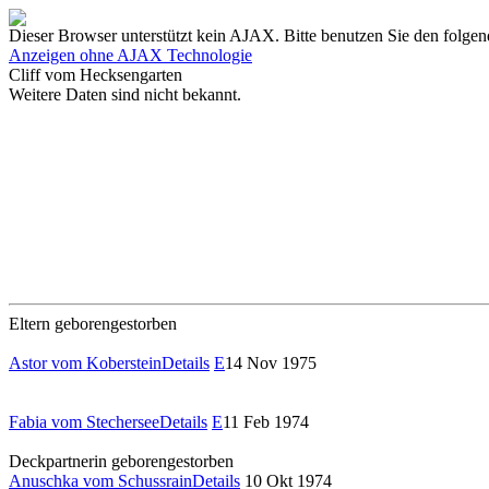
Dieser Browser unterstützt kein AJAX. Bitte benutzen Sie den folgen
Anzeigen ohne AJAX Technologie
Cliff vom Hecksengarten
Weitere Daten sind nicht bekannt.
Eltern
geboren
gestorben
Astor vom Koberstein
Details
E
14 Nov 1975
Fabia vom Stechersee
Details
E
11 Feb 1974
Deckpartnerin
geboren
gestorben
Anuschka vom Schussrain
Details
10 Okt 1974