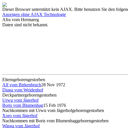
Dieser Browser unterstützt kein AJAX. Bitte benutzen Sie den folgen
Anzeigen ohne AJAX Technologie
Afra vom Hermareg
Daten sind nicht bekannt.
Eltern
geboren
gestorben
Alf vom Birkenbruch
28 Nov 1972
Diana vom Weidenhof
Deckpartner
geboren
gestorben
Urwu vom Jägerhof
Boris vom Blumenhag
15 Feb 1976
Nachkommen mit Urwu vom Jägerhof
geboren
gestorben
Xoro vom Jägerhof
Nachkommen mit Boris vom Blumenhag
geboren
gestorben
Winga vom Jägerhof