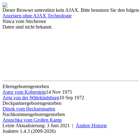
Dieser Browser unterstützt kein AJAX. Bitte benutzen Sie den folgen
Anzeigen ohne AJAX Technologie
Ninca vom Stechersee
Daten sind nicht bekannt.
Eltern
geboren
gestorben
Astor vom Koberstein
14 Nov 1975
Anja von der Wittekindsburg
10 Sep 1972
Deckpartner
geboren
gestorben
Dinok vom Hecksengarten
Nachkommen
geboren
gestorben
Anuschka vom Großen Kamp
Letzte Aktualisierung: 3 Juni 2021 |
Ändere Historie
Joaktree 1.4.3 (2009-2026)