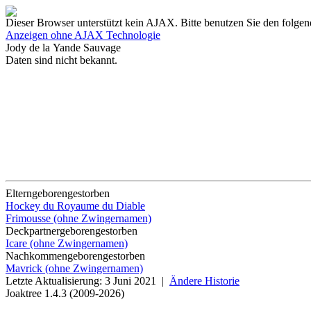
Dieser Browser unterstützt kein AJAX. Bitte benutzen Sie den folgen
Anzeigen ohne AJAX Technologie
Jody de la Yande Sauvage
Daten sind nicht bekannt.
Eltern
geboren
gestorben
Hockey du Royaume du Diable
Frimousse (ohne Zwingernamen)
Deckpartner
geboren
gestorben
Icare (ohne Zwingernamen)
Nachkommen
geboren
gestorben
Mavrick (ohne Zwingernamen)
Letzte Aktualisierung: 3 Juni 2021 |
Ändere Historie
Joaktree 1.4.3 (2009-2026)