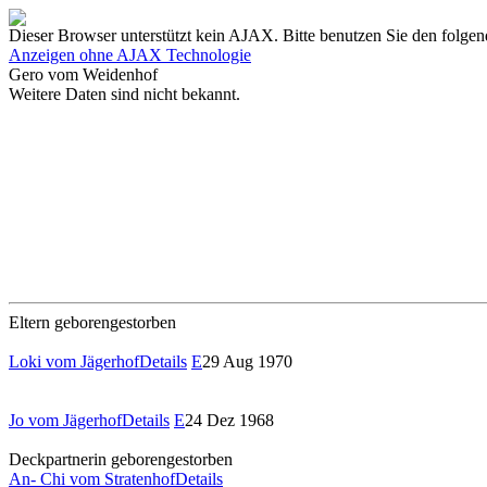
Dieser Browser unterstützt kein AJAX. Bitte benutzen Sie den folgen
Anzeigen ohne AJAX Technologie
Gero vom Weidenhof
Weitere Daten sind nicht bekannt.
Eltern
geboren
gestorben
Loki vom Jägerhof
Details
E
29 Aug 1970
Jo vom Jägerhof
Details
E
24 Dez 1968
Deckpartnerin
geboren
gestorben
An- Chi vom Stratenhof
Details