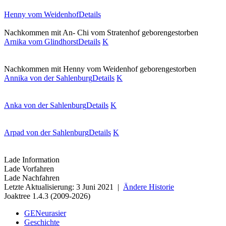
Henny vom Weidenhof
Details
Nachkommen mit An- Chi vom Stratenhof
geboren
gestorben
Arnika vom Glindhorst
Details
K
Nachkommen mit Henny vom Weidenhof
geboren
gestorben
Annika von der Sahlenburg
Details
K
Anka von der Sahlenburg
Details
K
Arpad von der Sahlenburg
Details
K
Lade Information
Lade Vorfahren
Lade Nachfahren
Letzte Aktualisierung: 3 Juni 2021 |
Ändere Historie
Joaktree 1.4.3 (2009-2026)
GENeurasier
Geschichte