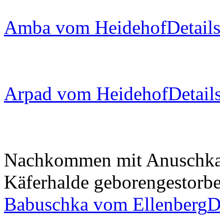
Amba vom Heidehof
Detail
Arpad vom Heidehof
Detail
Nachkommen mit Anuschka
Käferhalde
geboren
gestorb
Babuschka vom Ellenberg
D