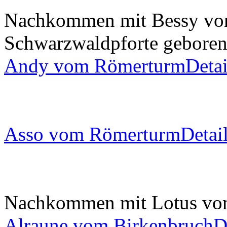
Nachkommen mit Bessy vo
Schwarzwaldpforte
gebore
Andy vom Römerturm
Detai
Asso vom Römerturm
Detai
Nachkommen mit Lotus vo
Alraune vom Birkenbruch
D