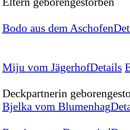
Eltern
geboren
gestorben
Bodo aus dem Aschofen
Det
Miju vom Jägerhof
Details
Deckpartnerin
geboren
gest
Bjelka vom Blumenhag
Deta