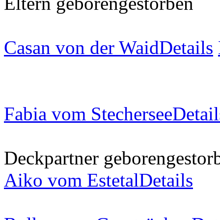
Eltern
geboren
gestorben
Casan von der Waid
Details
Fabia vom Stechersee
Detail
Deckpartner
geboren
gestor
Aiko vom Estetal
Details