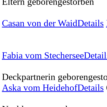
Eltern
geboren
gestorben
Casan von der Waid
Details
Fabia vom Stechersee
Detail
Deckpartnerin
geboren
gest
Aska vom Heidehof
Details